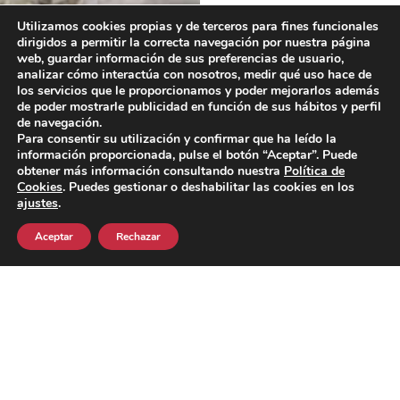
Utilizamos cookies propias y de terceros para fines funcionales
dirigidos a permitir la correcta navegación por nuestra página
web, guardar información de sus preferencias de usuario,
analizar cómo interactúa con nosotros, medir qué uso hace de
Pasión y tradición en cada
los servicios que le proporcionamos y poder mejorarlos además
hilo
de poder mostrarle publicidad en función de sus hábitos y perfil
de navegación.
Para consentir su utilización y confirmar que ha leído la
información proporcionada, pulse el botón “Aceptar”. Puede
La historia de Bocairent, nuestro
obtener más información consultando nuestra
Política de
pueblo, está ligada a la tradición textil y
Cookies
. Puedes gestionar o deshabilitar las cookies en los
ajustes
.
a la confección de mantas. Los
maestros artesanos tejedores nos han
Aceptar
Rechazar
transmitido sus conocimientos de
generación en generación, dejándonos
una herencia de habilidades y técnicas
que mantenemos presentes a día de
hoy.