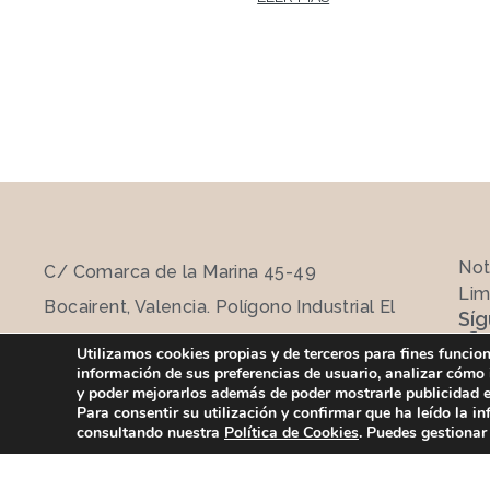
Not
C/ Comarca de la Marina 45-49
Lim
Bocairent, Valencia. Polígono Industrial El
Sí
Regadio.
Utilizamos cookies propias y de terceros para fines funcio
información de sus preferencias de usuario, analizar cómo 
Telf: (+34) 96 235 13 13
y poder mejorarlos además de poder mostrarle publicidad en
Para consentir su utilización y confirmar que ha leído la 
vialman@vialman.com
consultando nuestra
Política de Cookies
. Puedes gestionar