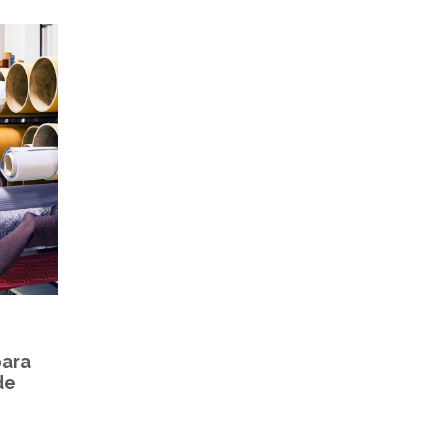
para
de